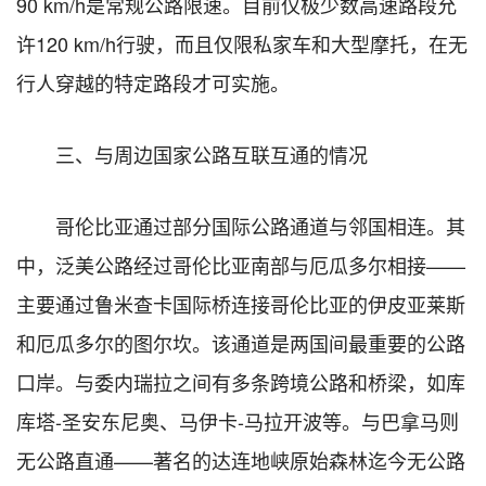
90 km/h是常规公路限速。目前仅极少数高速路段允
许120 km/h行驶，而且仅限私家车和大型摩托，在无
行人穿越的特定路段才可实施。
三、与周边国家公路互联互通的情况
哥伦比亚通过部分国际公路通道与邻国相连。其
中，泛美公路经过哥伦比亚南部与厄瓜多尔相接——
主要通过鲁米查卡国际桥连接哥伦比亚的伊皮亚莱斯
和厄瓜多尔的图尔坎。该通道是两国间最重要的公路
口岸。与委内瑞拉之间有多条跨境公路和桥梁，如库
库塔-圣安东尼奥、马伊卡-马拉开波等。与巴拿马则
无公路直通——著名的达连地峡原始森林迄今无公路